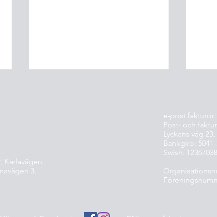
e-post fakturor
Post- och faktur
Lyckans väg 23,
Bankgiro: 5041
Head Coach säsongen 2027
Swish: 1236703
2
, Karlavägen
Gratt
enavägen
3,
Organisationsn
Linco
Föreningsnumm