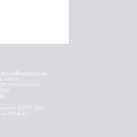
:
faktura@predators.se
a adress:
291 43 Kristianstad
-3020
805
is Elias Marcisz - punter
ummer: 802497-2062
ln University
er: 51746-63