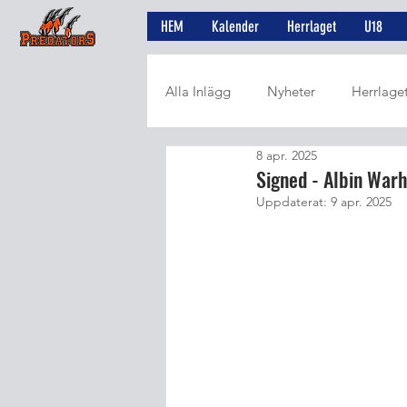
HEM
Kalender
Herrlaget
U18
Alla Inlägg
Nyheter
Herrlage
8 apr. 2025
Utvalt från SWE3
Artiklar
Signed - Albin War
Uppdaterat:
9 apr. 2025