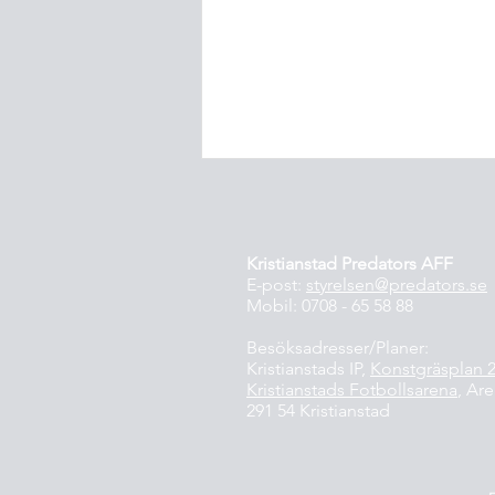
Kristianstad Predators AFF
E-post:
styrelsen@predators.se
Mobil: 0708 - 65 58 88
U18 DUKES TOURNEY 2026
Besöksadresser/Planer:
Kristianstads IP,
Konstgräsplan 
Kristianstads Fotbollsarena
, Ar
291 54 Kristianstad