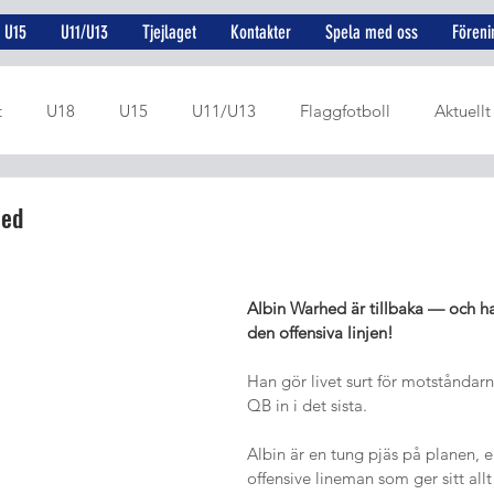
U15
U11/U13
Tjejlaget
Kontakter
Spela med oss
Föreni
t
U18
U15
U11/U13
Flaggfotboll
Aktuellt
U19
U17
Rekryteringsprojekt
Juniorer
Dame
hed
Albin Warhed är tillbaka — och ha
den offensiva linjen!
Han gör livet surt för motståndarn
QB in i det sista. 
Albin är en tung pjäs på planen, 
offensive lineman som ger sitt allt