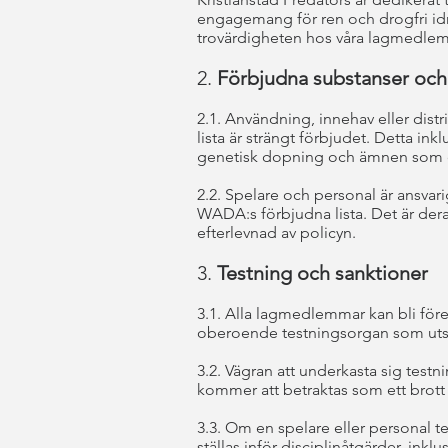
engagemang för ren och drogfri idro
trovärdigheten hos våra lagmedlemma
2.
Förbjudna substanser oc
2.1. Användning, innehav eller di
lista är strängt förbjudet. Detta in
genetisk dopning och ämnen som dö
2.2. Spelare och personal är ansvari
WADA:s förbjudna lista. Det är deras
efterlevnad av policyn.
3.
Testning och sanktioner
3.1. Alla lagmedlemmar kan bli före
oberoende testningsorgan som utses
3.2. Vägran att underkasta sig testn
kommer att betraktas som ett brott 
3.3. Om en spelare eller personal t
ställas inför disciplinåtgärder, ink