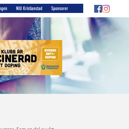
ngen
NIU Kristianstad
Sponsorer
onkurrens. Som en del av vårt