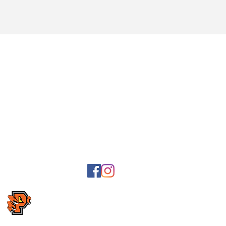
e-post fakturor
Post- och faktur
Lyckans väg 23,
Bankgiro: 5041
Swish: 1236703
2
, Karlavägen
enavägen
3,
Organisationsn
Föreningsnumm
Följ oss på Facebook
Följ oss på Instagram
Skicka gärna synpunkter om webbsidan till
webmaster@predators.se
Copyright Kristianstad Predators AFF