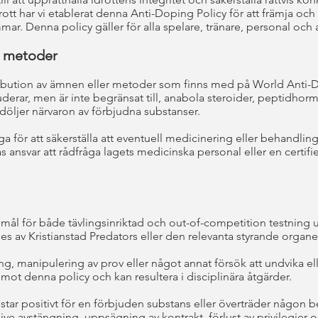
tt har vi etablerat denna Anti-Doping Policy för att främja oc
r. Denna policy gäller för alla spelare, tränare, personal och
h metoder
stribution av ämnen eller metoder som finns med på World Ant
kluderar, men är inte begränsat till, anabola steroider, peptidhor
ljer närvaron av förbjudna substanser.
ga för att säkerställa att eventuell medicinering eller behandli
 ansvar att rådfråga lagets medicinska personal eller en certifier
mål för både tävlingsinriktad och out-of-competition testning utf
 av Kristianstad Predators eller den relevanta styrande organe
ing, manipulering av prov eller något annat försök att undvika e
mot denna policy och kan resultera i disciplinära åtgärder.
estar positivt för en förbjuden substans eller överträder någon
lusive avstängning, uppsägning av kontrakt, förlust av privilegier