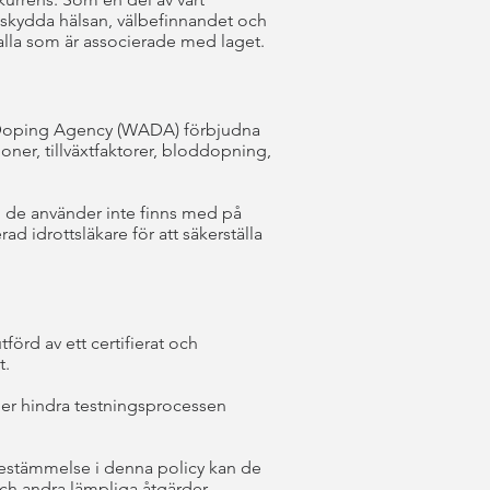
h skydda hälsan, välbefinnandet och
 alla som är associerade med laget.
i-Doping Agency (WADA) förbjudna
moner, tillväxtfaktorer, bloddopning,
ng de använder inte finns med på
ad idrottsläkare för att säkerställa
örd av ett certifierat och
t.
ller hindra testningsprocessen
 bestämmelse i denna policy kan de
 och andra lämpliga åtgärder.