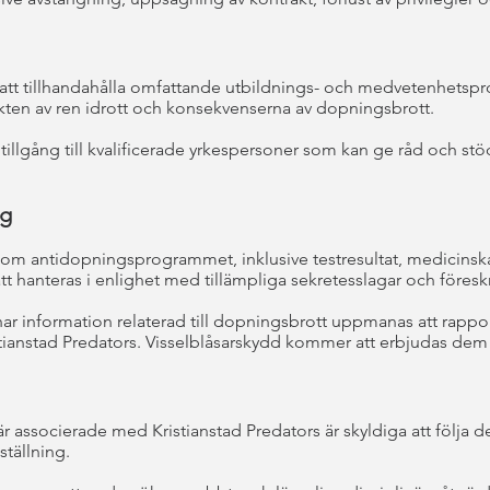
att tillhandahålla omfattande utbildnings- och medvetenhetspro
ten av ren idrott och konsekvenserna av dopningsbrott.
llgång till kvalificerade yrkespersoner som kan ge råd och stö
ng
enom antidopningsprogrammet, inklusive testresultat, medicinsk
t hanteras i enlighet med tillämpliga sekretesslagar och föreskr
har information relaterad till dopningsbrott uppmanas att rappor
anstad Predators. Visselblåsarskydd kommer att erbjudas dem 
är associerade med Kristianstad Predators är skyldiga att följa
nställning.