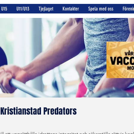
U15
U11/U13
Tjejlaget
Kontakter
Spela med oss
Föreni
 Kristianstad Predators
ill att upprätthålla idrottens integritet och säkerställa rättvis k