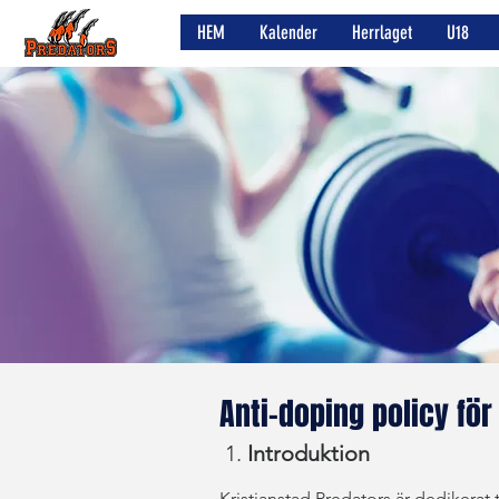
HEM
Kalender
Herrlaget
U18
Anti-doping policy för
1.
Introduktion
Kristianstad Predators är dedikera
t
t