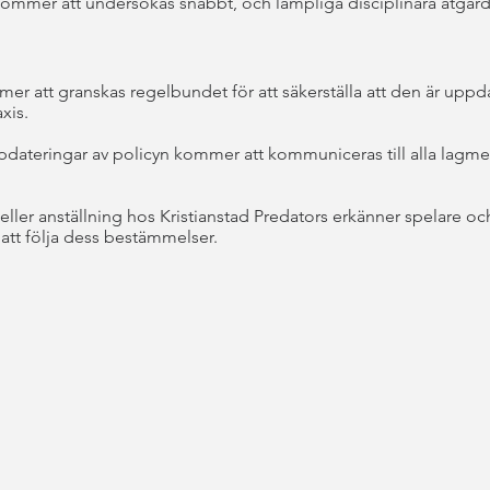
 kommer att undersökas snabbt, och lämpliga disciplinära åtgär
er att granskas regelbundet för att säkerställa att den är upp
axis.
uppdateringar av policyn kommer att kommuniceras till alla lagme
er anställning hos Kristianstad Predators erkänner spelare och
att följa dess bestämmelser.