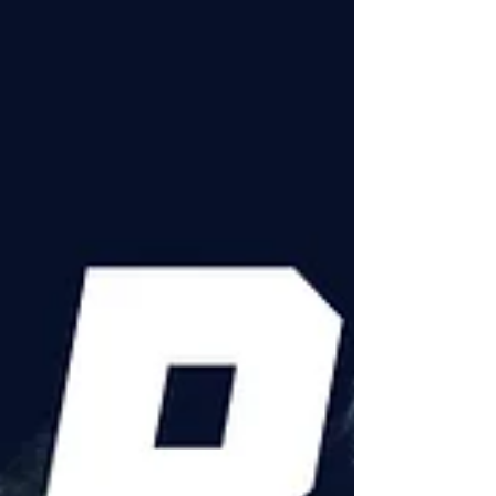
senare bronsmedaljörer Upplands-Bro
Broncos. Efter välbehövd sömn, så startade
vi lördagen