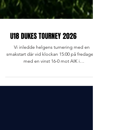
U18 DUKES TOURNEY 2026
Vi inledde helgens turnering med en
smakstart där vid klockan 15:00 på fredagen,
med en vinst 16-0 mot AIK i
öppningsmatchen - med samtliga poäng
gjorda i första halvlek. Silvret säkrat efter
matchen mot Carlstad Vi följde upp
öppningsmatchen med en övertygande
seger, trots en turbulent match med flera
utvisningar och annat bökigt runt omkring,
med 22-6 mot en av förhandsfavoriterna och