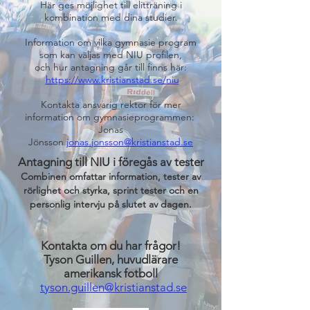
Här ges möjlighet till elitträning i
kombination med dina studier.
Information om vilka gymnasie program
som kan väljas med NIU profilen,
och hur antagning går till finns här:
https://www.kristianstad.se/niu
Kontakta ansvarig rektor för mer
information om gymnasieprogrammen:
Jonas
Jönsson
jonas.jonsson@kristianstad.se
Antagning till NIU i föregås av tester
Combinen omfattar information, tester av
rörlighet och styrka, sprint tester och en
personlig intervju på slutet av dagen.
Kontakta om
du har frågor!
Tyson Guillen, huvudlärare
amerikansk fotboll
tyson.guillen@kristianstad.se