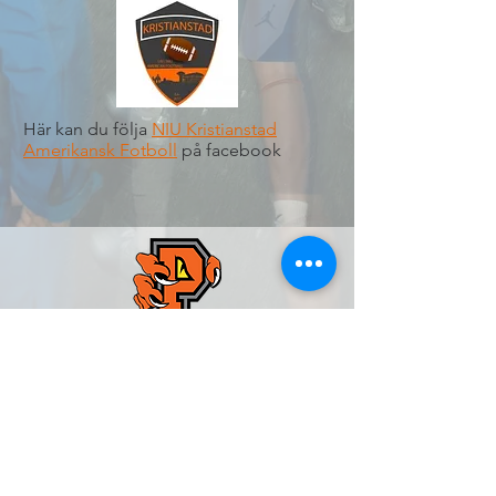
Här kan du följa
NIU Kristianstad
Amerikansk Fotboll
på facebook
Kristianstad Predators AFF
E-post:
styrelsen@predators.se
Mobil: 0708 - 65 58 88
Besöksadresser/Planer:
Kristianstads IP,
Konstgräsplan 2
, Karlavägen
Kristianstads Fotbollsarena
, Arenavägen
3,
291 54 Kristianstad