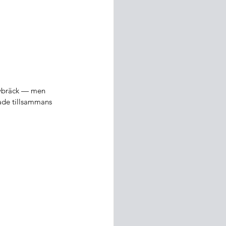
 avbräck — men 
pade tillsammans 