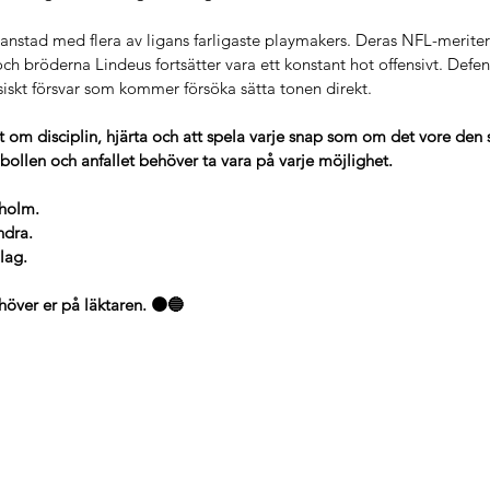
ianstad med flera av ligans farligaste playmakers. Deras NFL-merit
och bröderna Lindeus fortsätter vara ett konstant hot offensivt. Defen
siskt försvar som kommer försöka sätta tonen direkt.
 om disciplin, hjärta och att spela varje snap som om det vore den s
l bollen och anfallet behöver ta vara på varje möjlighet.
holm.
ndra.
lag.
höver er på läktaren. 🟠🔵