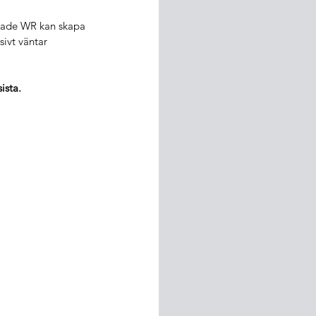
erade WR kan skapa 
sivt väntar 
ista. 