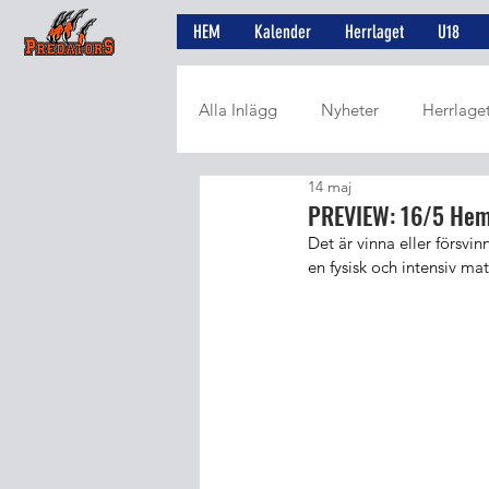
HEM
Kalender
Herrlaget
U18
Alla Inlägg
Nyheter
Herrlage
14 maj
Utvalt från SWE3
Artiklar
PREVIEW: 16/5 He
Det är vinna eller försvi
en fysisk och intensiv ma