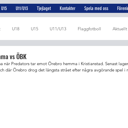
U15
U11/U13
Tjejlaget
Kontakter
Spela med oss
Föreni
t
U18
U15
U11/U13
Flaggfotboll
Aktuellt
U19
U17
Rekryteringsprojekt
Juniorer
Dame
mma vs ÖBK
nna när Predators tar emot Örebro hemma i Kristianstad. Senast lage
tch där Örebro drog det längsta strået efter några avgörande spel i r