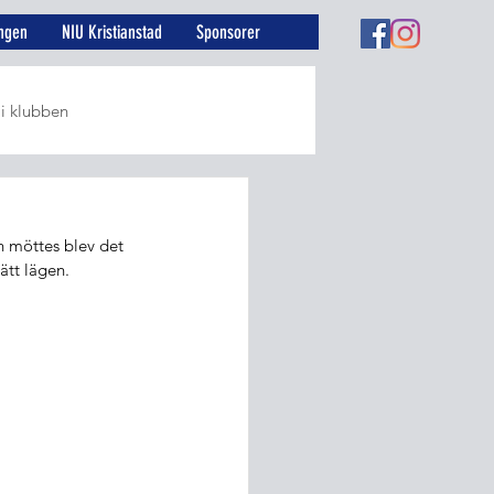
ngen
NIU Kristianstad
Sponsorer
 i klubben
r
n möttes blev det 
ätt lägen.