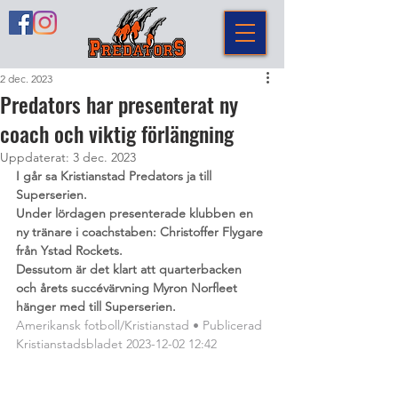
2 dec. 2023
Predators har presenterat ny
coach och viktig förlängning
Uppdaterat:
3 dec. 2023
I går sa Kristianstad Predators ja till 
Superserien.
Under lördagen presenterade klubben en 
ny tränare i coachstaben: Christoffer Flygare 
från Ystad Rockets.
Dessutom är det klart att quarterbacken 
och årets succévärvning Myron Norfleet 
hänger med till Superserien.
Amerikansk fotboll/Kristianstad • Publicerad 
Kristianstadsbladet 2023-12-02 12:42