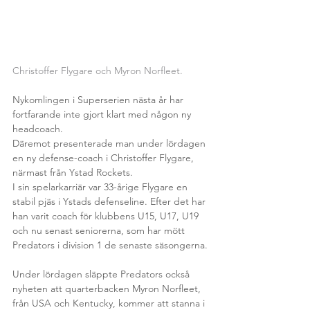
Christoffer Flygare och Myron Norfleet.
Nykomlingen i Superserien nästa år har 
fortfarande inte gjort klart med någon ny 
headcoach.
Däremot presenterade man under lördagen 
en ny defense-coach i Christoffer Flygare, 
närmast från Ystad Rockets.
I sin spelarkarriär var 33-årige Flygare en 
stabil pjäs i Ystads defenseline. Efter det har 
han varit coach för klubbens U15, U17, U19 
och nu senast seniorerna, som har mött 
Predators i division 1 de senaste säsongerna.
Under lördagen släppte Predators också 
nyheten att quarterbacken Myron Norfleet, 
från USA och Kentucky, kommer att stanna i 