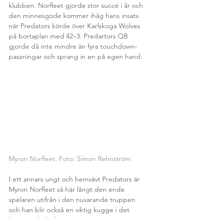
klubben. Norfleet gjorde stor succé i år och 
den minnesgode kommer ihåg hans insats 
när Predators körde över Karlskoga Wolves 
på bortaplan med 42–3. Predartors QB 
gjorde då inte mindre än fyra touchdown-
passningar och sprang in en på egen hand.
Myron Norfleet. Foto: Simon Rehnström
I ett annars ungt och hemvävt Predators är 
Myron Norfleet så här långt den ende 
spelaren utifrån i den nuvarande truppen 
och han blir också en viktig kugge i det 