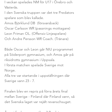
I veckan spelades NM för U17 i Örebro och 
Västerås. 
I den Svenska truppen var det tre Predators 
spelare som blev kallade. 
Amos Björklund DB  (försvarsback)
Oscar Carlsson WR (passnings mottagare) 
Leon Friman OL. (Offensiv Linjespelare)
Och Andre Persson WR Coach. (Tränare)
Både Oscar och Leon går NIU programmet 
på Söderport gymnasium, och Amos går på 
riksidrotts gymnasium i Uppsala. 
I första matchen spelade Sverige mot 
Norge.
Alla tre var startande i uppställningen där 
Sverige vann 23 - 7.
Finalen blev en repris på förra årets final 
mellan Sverige - Finland där Finland vann, så 
det Svenska laget var rejält revanschsuget.