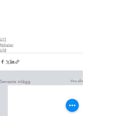
U17
Nyheter
U18
Visa alla
Senaste inlägg