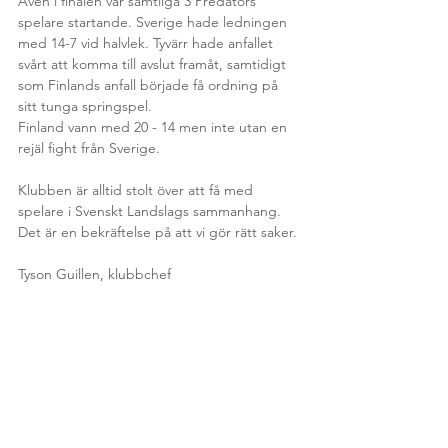
Även i finalen var samtliga 3 Predators 
spelare startande. Sverige hade ledningen 
med 14-7 vid halvlek. Tyvärr hade anfallet 
svårt att komma till avslut framåt, samtidigt 
som Finlands anfall började få ordning på 
sitt tunga springspel. 
Finland vann med 20 - 14 men inte utan en 
rejäl fight från Sverige.
Klubben är alltid stolt över att få med 
spelare i Svenskt Landslags sammanhang. 
Det är en bekräftelse på att vi gör rätt saker. 
Tyson Guillen, klubbchef 