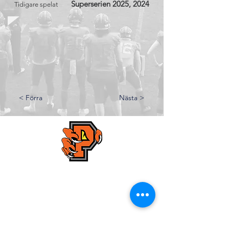
Superserien 2025, 2024
Tidigare spelat
< Förra
Nästa >
Kristianstad Predators AFF
E-post:
styrelsen@predators.se
Mobil: 0708 - 65 58 88
Besöksadresser/Planer:
Kristianstads IP,
Konstgräsplan 2
, Karlavägen