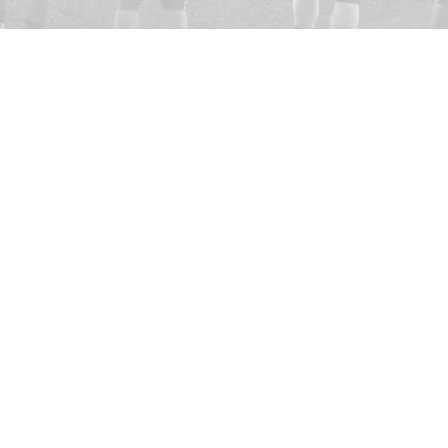
:
faktura@predators.se
a adress:
291 43 Kristianstad
-3020
805
ummer: 802497-2062
er: 51746-63