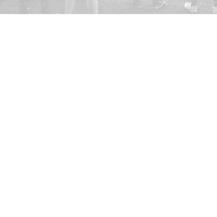
Kristianstad Predators AFF
E-post:
styrelsen@predators.se
Mobil: 0708 - 65 58 88
Besöksadresser/Planer:
Kristianstads IP,
Konstgräsplan 
Kristianstads Fotbollsarena
, Ar
291 54 Kristianstad