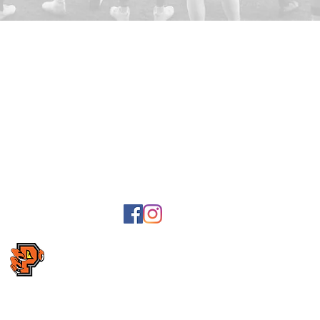
e-post fakturor
Post- och faktur
Lyckans väg 23,
Bankgiro: 5041
Swish: 1236703
2
, Karlavägen
enavägen
3,
Organisationsn
Föreningsnumm
Följ oss på Facebook
Följ oss på Instagram
Skicka gärna synpunkter om webbsidan till
webmaster@predators.se
Copyright Kristianstad Predators AFF