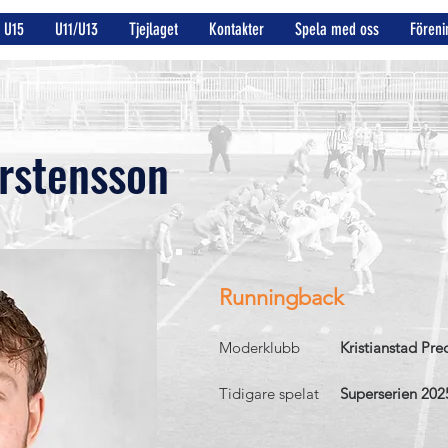
U15
U11/U13
Tjejlaget
Kontakter
Spela med oss
Föreni
rstensson
Runningback
Moderklubb
Kristianstad Pre
Tidigare spelat
Superserien 202