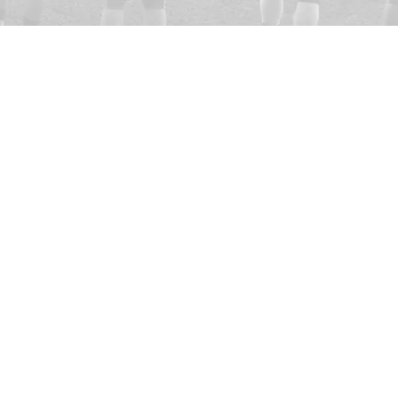
:
faktura@predators.se
a adress:
291 43 Kristianstad
-3020
805
ummer: 802497-2062
er: 51746-63