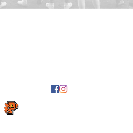
e-post fakturor
Post- och faktur
Lyckans väg 23,
Bankgiro: 5041
Swish: 1236703
2
, Karlavägen
enavägen
3,
Organisationsn
Föreningsnumm
Följ oss på Facebook
Följ oss på Instagram
Skicka gärna synpunkter om webbsidan till
webmaster@predators.se
Copyright Kristianstad Predators AFF