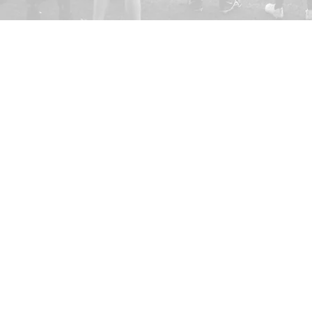
Kristianstad Predators AFF
E-post:
styrelsen@predators.se
Mobil: 0708 - 65 58 88
Besöksadresser/Planer:
Kristianstads IP,
Konstgräsplan 
Kristianstads Fotbollsarena
, Ar
291 54 Kristianstad