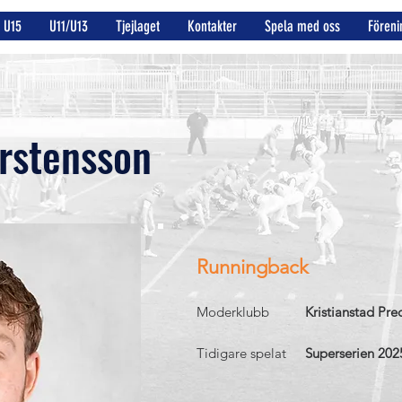
U15
U11/U13
Tjejlaget
Kontakter
Spela med oss
Föreni
rstensson
Runningback
Moderklubb
Kristianstad Pre
Tidigare spelat
Superserien 202