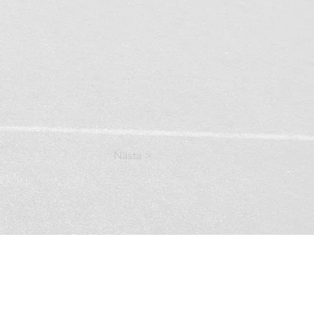
Nästa >
ice address:
291 43 Kristianstad
-3020