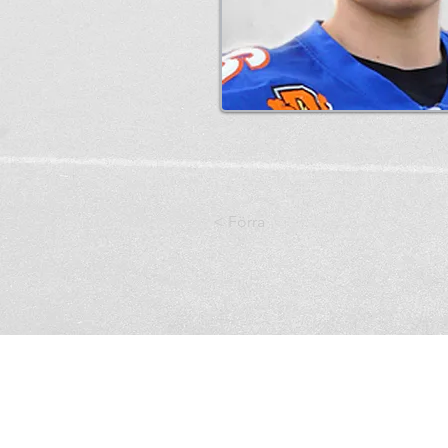
< Förra
Kristianstad Predators AFF
E-mail:
styrelsen@predators.se
Phone: 0708 - 65 58 88