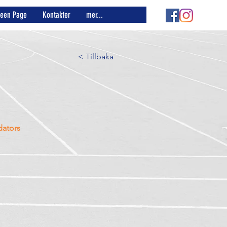
reen Page
Kontakter
mer...
< Tillbaka
dators