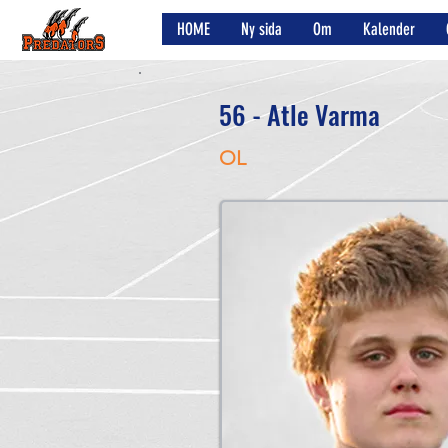
HOME
Ny sida
Om
Kalender
56 - Atle Varma
OL