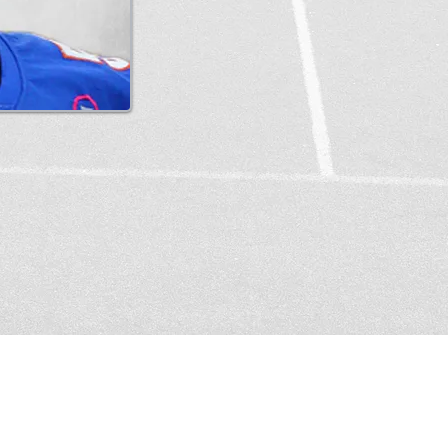
Postal and invo
Lyckans väg 23,
Bank giro: 5041