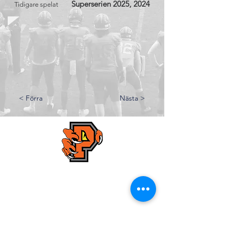
Superserien 2025, 2024
Tidigare spelat
< Förra
Nästa >
Kristianstad Predators AFF
E-mail:
styrelsen@predators.se
Phone: 0708 - 65 58 88
Fields addresses:
Kristianstads IP,
Konstgräsplan 2
, Karlavägen