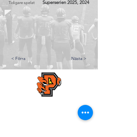
Superserien 2025, 2024
Tidigare spelat
< Förra
Nästa >
Kristianstad Predators AFF
E-mail:
styrelsen@predators.se
Phone: 0708 - 65 58 88
Fields addresses:
Kristianstads IP,
Konstgräsplan 2
, Karlavägen