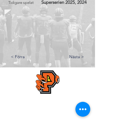
Superserien 2025, 2024
Tidigare spelat
< Förra
Nästa >
Kristianstad Predators AFF
E-mail:
styrelsen@predators.se
Phone: 0708 - 65 58 88
Fields addresses:
Kristianstads IP,
Konstgräsplan 2
, Karlavägen