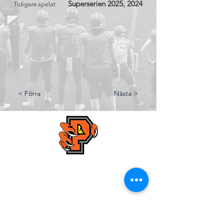
Superserien 2025, 2024
Tidigare spelat
< Förra
Nästa >
Kristianstad Predators AFF
E-mail:
styrelsen@predators.se
Phone: 0708 - 65 58 88
Fields addresses:
Kristianstads IP,
Konstgräsplan 2
, Karlavägen