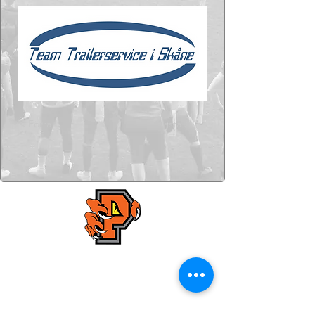
< Förra
Nästa >
Kristianstad Predators AFF
E-mail:
styrelsen@predators.se
Phone: 0708 - 65 58 88
Fields addresses: