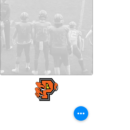
< Förra
Nästa >
Kristianstad Predators AFF
E-mail:
styrelsen@predators.se
Phone: 0708 - 65 58 88
Fields addresses: