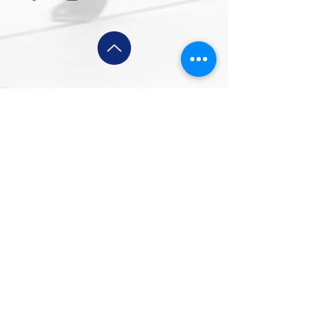
Kristianstad Predators AFF
E-post:
styrelsen@predators.se
Mobil: 0708 - 65 58 88
Besöksadresser/Planer:
Kristianstads IP,
Konstgräsplan 2
, Karlavägen
Kristianstads Fotbollsarena
, Arenavägen
3,
291 54 Kristianstad
e-post fakturor:
faktura@predators.se