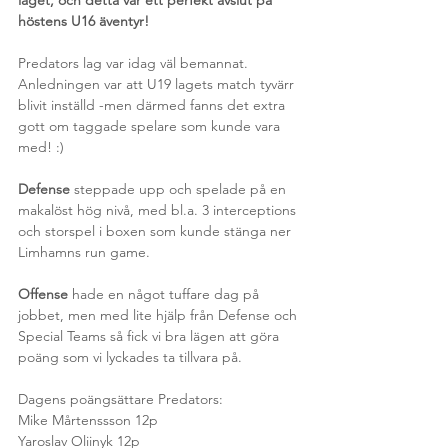
laget, och detta var ett perfekt avslut på 
höstens U16 äventyr! 
Predators lag var idag väl bemannat. 
Anledningen var att U19 lagets match tyvärr 
blivit inställd -men därmed fanns det extra 
gott om taggade spelare som kunde vara 
med! :)
Defense
 steppade upp och spelade på en 
makalöst hög nivå, med bl.a. 3 interceptions 
och storspel i boxen som kunde stänga ner 
Limhamns run game. 
Offense
 hade en något tuffare dag på 
jobbet, men med lite hjälp från Defense och 
Special Teams så fick vi bra lägen att göra 
poäng som vi lyckades ta tillvara på. 
Dagens poängsättare Predators:
Mike Mårtenssson 12p
Yaroslav Oliinyk 12p