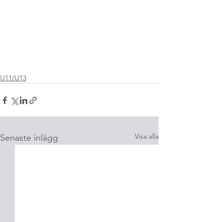
U11/U13
Visa alla
Senaste inlägg