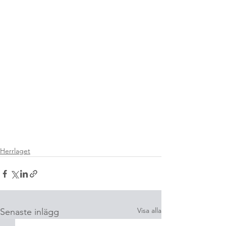
Herrlaget
Visa alla
Senaste inlägg