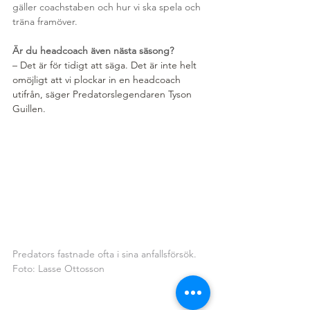
gäller coachstaben och hur vi ska spela och 
träna framöver.
Är du headcoach även nästa säsong?
– Det är för tidigt att säga. Det är inte helt 
omöjligt att vi plockar in en headcoach 
utifrån, säger Predatorslegendaren Tyson 
Guillen.
Predators fastnade ofta i sina anfallsförsök. 
Foto: Lasse Ottosson