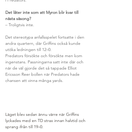
i Predators.
Det låter inte som att Myron blir kvar till 
nästa säsong?
– Troligtvis inte.
Det stereotypa anfallsspelet fortsatte i den 
andra quartern, där Griffins också kunde 
utöka ledningen till 12–0.
Predators försökte och försökte men kom 
ingenstans. Passningarna satt inte där och 
när de väl gjorde det så tappade Elliot 
Ericsson Reer bollen när Predators hade 
chansen att vinna många yards.
Läget blev sedan ännu värre när Griffins 
lyckades med en TD strax innan halvtid och 
sprang ifrån till 19–0.