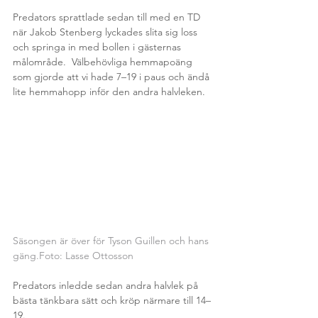
Predators sprattlade sedan till med en TD 
när Jakob Stenberg lyckades slita sig loss 
och springa in med bollen i gästernas 
målområde.  Välbehövliga hemmapoäng 
som gjorde att vi hade 7–19 i paus och ändå 
lite hemmahopp inför den andra halvleken.
Säsongen är över för Tyson Guillen och hans 
gäng.Foto: Lasse Ottosson
Predators inledde sedan andra halvlek på 
bästa tänkbara sätt och kröp närmare till 14–
19.