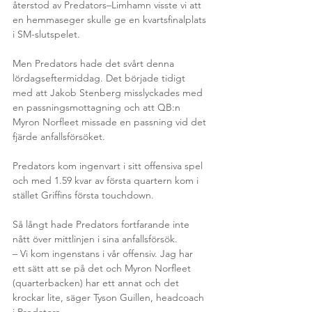
återstod av Predators–Limhamn visste vi att 
en hemmaseger skulle ge en kvartsfinalplats 
i SM-slutspelet.
Men Predators hade det svårt denna 
lördagseftermiddag. Det började tidigt 
med att Jakob Stenberg misslyckades med 
en passningsmottagning och att QB:n 
Myron Norfleet missade en passning vid det 
fjärde anfallsförsöket.
Predators kom ingenvart i sitt offensiva spel 
och med 1.59 kvar av första quartern kom i 
stället Griffins första touchdown.
Så långt hade Predators fortfarande inte 
nått över mittlinjen i sina anfallsförsök.
– Vi kom ingenstans i vår offensiv. Jag har 
ett sätt att se på det och Myron Norfleet 
(quarterbacken) har ett annat och det 
krockar lite, säger Tyson Guillen, headcoach 