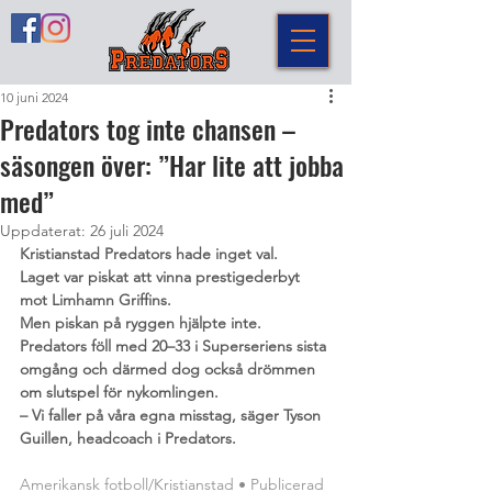
10 juni 2024
Predators tog inte chansen –
säsongen över: ”Har lite att jobba
med”
Uppdaterat:
26 juli 2024
Kristianstad Predators hade inget val.
Laget var piskat att vinna prestigederbyt 
mot Limhamn Griffins.
Men piskan på ryggen hjälpte inte. 
Predators föll med 20–33 i Superseriens sista 
omgång och därmed dog också drömmen 
om slutspel för nykomlingen.
– Vi faller på våra egna misstag, säger Tyson 
Guillen, headcoach i Predators.
Amerikansk fotboll/Kristianstad • Publicerad 