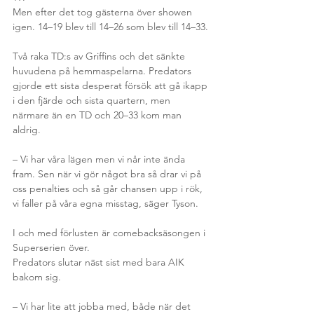
Men efter det tog gästerna över showen 
igen. 14–19 blev till 14–26 som blev till 14–33.
Två raka TD:s av Griffins och det sänkte 
huvudena på hemmaspelarna. Predators 
gjorde ett sista desperat försök att gå ikapp 
i den fjärde och sista quartern, men 
närmare än en TD och 20–33 kom man 
aldrig.
– Vi har våra lägen men vi når inte ända 
fram. Sen när vi gör något bra så drar vi på 
oss penalties och så går chansen upp i rök, 
vi faller på våra egna misstag, säger Tyson.
I och med förlusten är comebacksäsongen i 
Superserien över.
Predators slutar näst sist med bara AIK 
bakom sig.
– Vi har lite att jobba med, både när det 