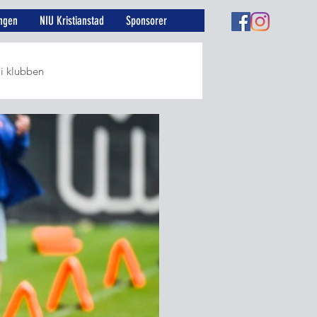
ngen
NIU Kristianstad
Sponsorer
 i klubben
r