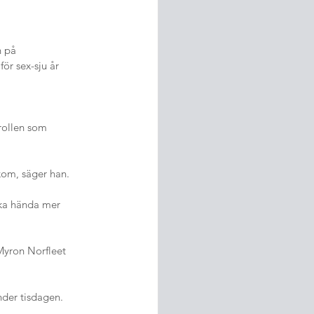
h på 
ör sex-sju år 
 rollen som 
kom, säger han.
ska hända mer 
Myron Norfleet 
nder tisdagen.