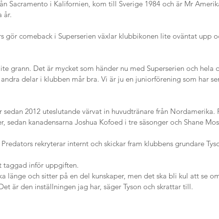
rån Sacramento i Kalifornien, kom till Sverige 1984 och är Mr Amerika
 år.
s gör comeback i Superserien växlar klubbikonen lite oväntat upp oc
a lite grann. Det är mycket som händer nu med Superserien och hela 
tt andra delar i klubben mår bra. Vi är ju en juniorförening som har s
ar sedan 2012 uteslutande värvat in huvudtränare från Nordamerika. 
er, sedan kanadensarna Joshua Kofoed i tre säsonger och Shane Mos
Predators rekryterar internt och skickar fram klubbens grundare Tyso
t taggad inför uppgiften.
a länge och sitter på en del kunskaper, men det ska bli kul att se 
t är den inställningen jag har, säger Tyson och skrattar till.