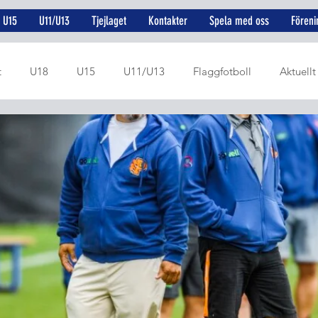
U15
U11/U13
Tjejlaget
Kontakter
Spela med oss
Föreni
t
U18
U15
U11/U13
Flaggfotboll
Aktuellt
U19
U17
Rekryteringsprojekt
Juniorer
Dame