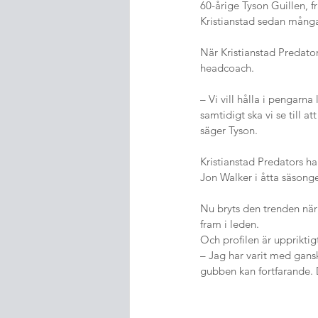
60-årige Tyson Guillen, f
Kristianstad sedan många
När Kristianstad Predator
headcoach.
– Vi vill hålla i pengarn
samtidigt ska vi se till a
säger Tyson.
Kristianstad Predators h
Jon Walker i åtta säsong
Nu bryts den trenden när 
fram i leden.
Och profilen är uppriktig
– Jag har varit med gansk
gubben kan fortfarande. De