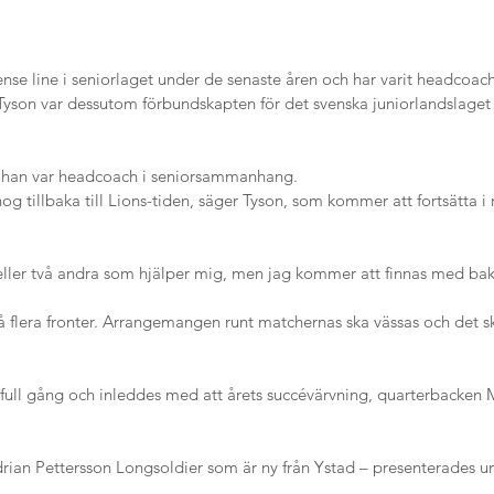
fense line i seniorlaget under de senaste åren och har varit headcoac
Tyson var dessutom förbundskapten för det svenska juniorlandslaget f
n han var headcoach i seniorsammanhang.
nog tillbaka till Lions-tiden, säger Tyson, som kommer att fortsätta i
eller två andra som hjälper mig, men jag kommer att finnas med ba
å flera fronter. Arrangemangen runt matchernas ska vässas och det 
 full gång och inleddes med att årets succévärvning, quarterbacken 
rian Pettersson Longsoldier som är ny från Ystad – presenterades u