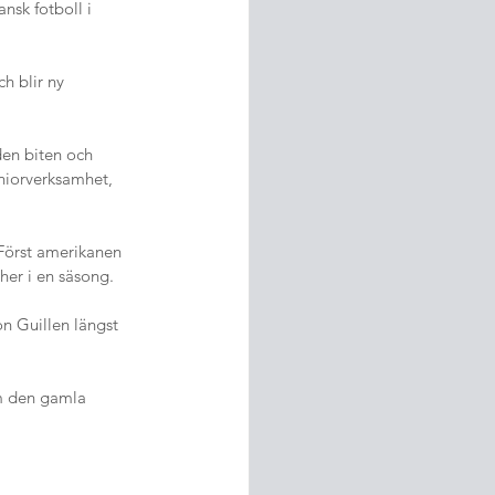
nsk fotboll i 
h blir ny 
den biten och 
eniorverksamhet, 
Först amerikanen 
her i en säsong.
n Guillen längst 
om den gamla 