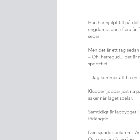
Han har hjälpt till på de
ungdomssidan i flera år. 
sedan.
Men det är ett tag seda
– Oh, herregud... det är 
sportchef.
– Jag kommer att ha en 
Klubben jobbar just nu p
saker när laget spelar.
Samtidigt är lagbygget i
förlängde.
Den sjunde spelaren – Ad
Och mer är på ingång.