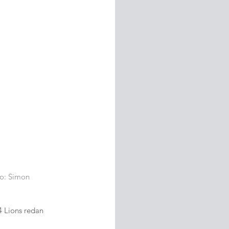
to: Simon 
 Lions redan 