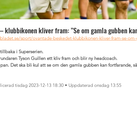
– klubbikonen kliver fram: ”Se om gamla gubben ka
dsbladet.se/sport/ovantade-beskedet-klubbikonen-kliver-fram-se-o
tillbaka i Superserien.
undaren Tyson Guillen ett kliv fram och blir ny headcoach.
pan. Det ska bli kul att se om den gamla gubben kan fortfarande, s
blicerad tisdag 2023-12-13 18:30 • Uppdaterad onsdag 13:55