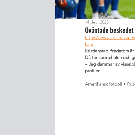
14 dec. 2023
Oväntade beskedet 
https://www.kristiansta
kan/
Kristianstad Predators är 
Då tar sportchefen och gr
– Jag dammar av visselpi
profilen
.
Amerikansk fotboll • Pu