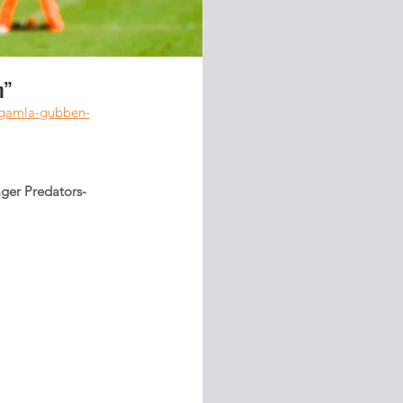
n”
m-gamla-gubben-
äger Predators-