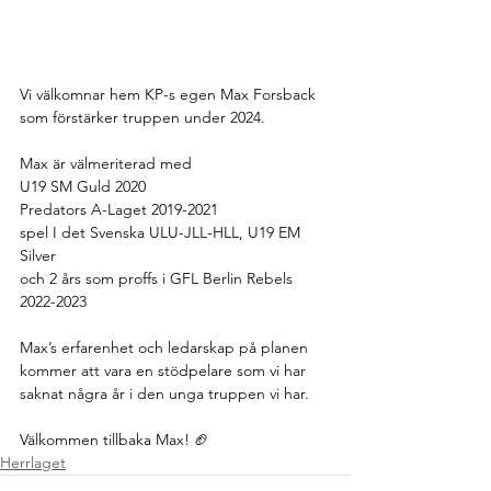
Vi välkomnar hem KP-s egen Max Forsback 
som förstärker truppen under 2024.
Max är välmeriterad med
U19 SM Guld 2020
Predators A-Laget 2019-2021
spel I det Svenska ULU-JLL-HLL, U19 EM 
Silver
och 2 års som proffs i GFL Berlin Rebels 
2022-2023
Max’s erfarenhet och ledarskap på planen 
kommer att vara en stödpelare som vi har 
saknat några år i den unga truppen vi har.
Välkommen tillbaka Max! 🏈
Herrlaget