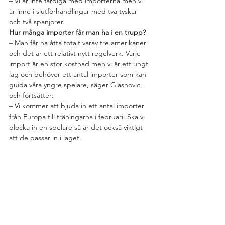
– Vi är inte färdiga med importerna men vi 
är inne i slutförhandlingar med två tyskar 
och två spanjorer.
Hur många importer får man ha i en trupp?
– Man får ha åtta totalt varav tre amerikaner 
och det är ett relativt nytt regelverk. Varje 
import är en stor kostnad men vi är ett ungt 
lag och behöver ett antal importer som kan 
guida våra yngre spelare, säger Glasnovic, 
och fortsätter:
– Vi kommer att bjuda in ett antal importer 
från Europa till träningarna i februari. Ska vi 
plocka in en spelare så är det också viktigt 
att de passar in i laget.