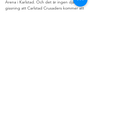
Arena i Karlstad. Och det är ingen djärv 
gissning att Carlstad Crusaders kommer att 
vara ett av lagen i finalen.
– Carlstad är powerhouse just nu. De är 
tillbaka där de en gång var, men jag har 
respekt för alla lag, säger Christian 
Glasnovic som är laddad inför säsongen.
– Vi kommer att vara starkare i år och 
förhoppningsvis räcker det för att knipa en 
finalbiljett.
Herrlaget
Nyheter