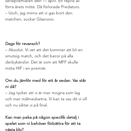
seriepremiären den 11 april. En repris av 
förra årets möte. Då förlorade Predators.
– Usch, jag minns att vi gav bort den 
matchen, suckar Glasnovic.
Dags för revansch?
– Absolut. Vi vet att det kommer att bli en 
smutsig match, och det beror på alla 
derbykänslor. Det är som att MFF skulle 
möta HIF i en premiär.
Om du jämför med för ett år sedan. Var står 
ni då?
– Jag tycker att vi är mer mogna som lag 
och mer målmedvetna. Vi kan ta oss dit vi vill 
och nu siktar vi på final.
Kan man peka på någon specifik detalj i 
spelet som ni behöver förbättra för att ta 
nästa kliv?