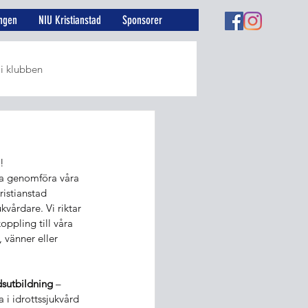
ngen
NIU Kristianstad
Sponsorer
 i klubben
r
!
na genomföra våra 
ristianstad 
vårdare. Vi riktar 
oppling till våra 
, vänner eller 
dsutbildning
 – 
a i idrottssjukvård 