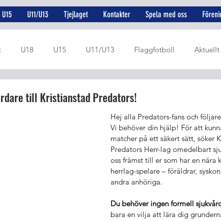
U15
U11/U13
Tjejlaget
Kontakter
Spela med oss
Föreni
t
U18
U15
U11/U13
Flaggfotboll
Aktuellt
U19
U17
Rekryteringsprojekt
Juniorer
Dame
rdare till Kristianstad Predators!
Hej alla Predators-fans och följare
Vi behöver din hjälp! För att kun
matcher på ett säkert sätt, söker K
Predators Herr-lag omedelbart sjuk
oss främst till er som har en nära k
herrlag-spelare – föräldrar, syskon
andra anhöriga.
Du behöver ingen formell sjukvår
bara en vilja att lära dig grundern