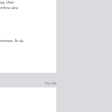
lag. Utan 
omföra våra 
lsammans. Är du 
Visa alla