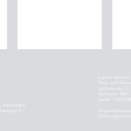
e-post fakturor
Post- och faktur
Lyckans väg 23,
Bankgiro: 5041
Swish: 1236703
2
, Karlavägen
Mike MVP Rookie och stipendie till
SM-Fi
enavägen
3,
Organisationsn
Inez
Super
Föreningsnumm