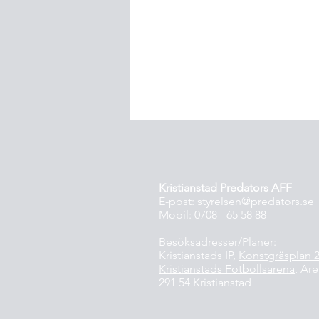
Kristianstad Predators AFF
E-post:
styrelsen@predators.se
Mobil: 0708 - 65 58 88
Head Coach säsongen 2027
Besöksadresser/Planer:
Kristianstads IP,
Konstgräsplan 
Kristianstads Fotbollsarena
, Ar
291 54 Kristianstad