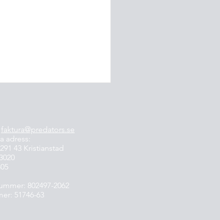
:
faktura@predators.se
a adress:
291 43 Kristianstad
-3020
805
naler och Årets Nominerade i
ummer: 802497-2062
serien
er: 51746-63