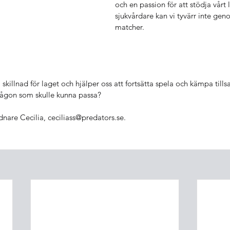
och en passion för att stödja vårt 
sjukvårdare kan vi tyvärr inte gen
matcher.
skillnad för laget och hjälper oss att fortsätta spela och kämpa til
 någon som skulle kunna passa? 
nare Cecilia, 
ceciliass@predators.se
.