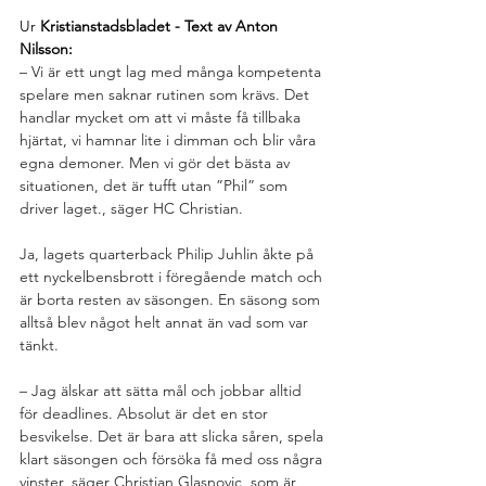
Ur 
Kristianstadsbladet - Text av Anton 
Nilsson:
– Vi är ett ungt lag med många kompetenta 
spelare men saknar rutinen som krävs. Det 
handlar mycket om att vi måste få tillbaka 
hjärtat, vi hamnar lite i dimman och blir våra 
egna demoner. Men vi gör det bästa av 
situationen, det är tufft utan ”Phil” som 
driver laget., säger HC Christian.
Ja, lagets quarterback Philip Juhlin åkte på 
ett nyckelbensbrott i föregående match och 
är borta resten av säsongen. En säsong som 
alltså blev något helt annat än vad som var 
tänkt.
– Jag älskar att sätta mål och jobbar alltid 
för deadlines. Absolut är det en stor 
besvikelse. Det är bara att slicka såren, spela 
klart säsongen och försöka få med oss några 
vinster, säger Christian Glasnovic, som är 