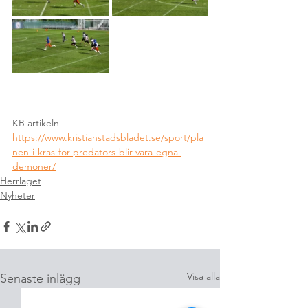
KB artikeln
https://www.kristianstadsbladet.se/sport/pla
nen-i-kras-for-predators-blir-vara-egna-
demoner/
Herrlaget
Nyheter
Visa alla
Senaste inlägg