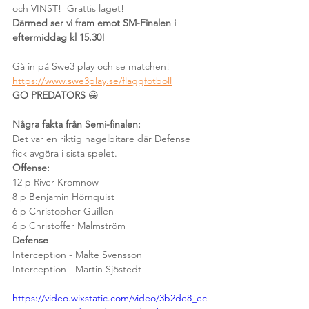
och VINST!  Grattis laget! 
Därmed ser vi fram emot SM-Finalen i 
eftermiddag kl 15.30! 
Gå in på Swe3 play och se matchen! 
https://www.swe3play.se/flaggfotboll
GO PREDATORS
 😀
Några fakta från Semi-finalen:
Det var en riktig nagelbitare där Defense 
fick avgöra i sista spelet.
Offense:
12 p River Kromnow
8 p Benjamin Hörnquist 
6 p Christopher Guillen
6 p Christoffer Malmström
Defense 
Interception - Malte Svensson
Interception - Martin Sjöstedt
https://video.wixstatic.com/video/3b2de8_ec