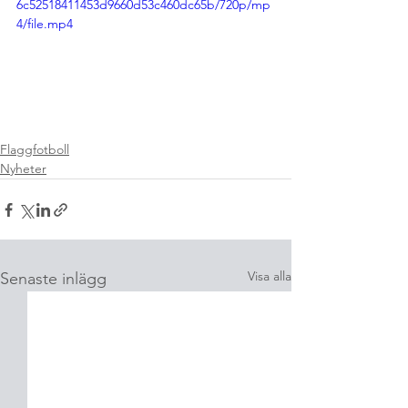
6c52518411453d9660d53c460dc65b/720p/mp
4/file.mp4
Flaggfotboll
Nyheter
Visa alla
Senaste inlägg