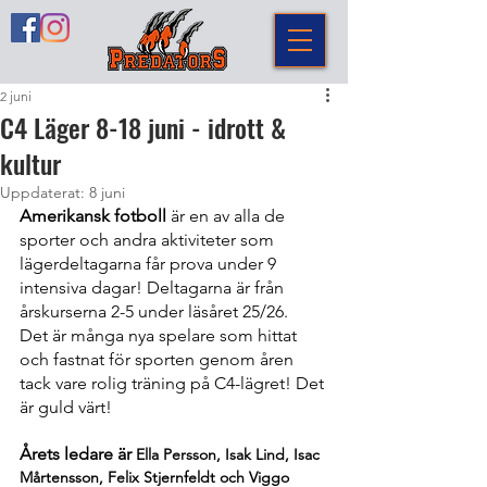
2 juni
C4 Läger 8-18 juni - idrott &
kultur
Uppdaterat:
8 juni
Amerikansk fotboll
 är en av alla de 
sporter och andra aktiviteter som 
lägerdeltagarna får prova under 9 
intensiva dagar! Deltagarna är från 
årskurserna 2-5 under läsåret 25/26. 
Det är många nya spelare som hittat 
och fastnat för sporten genom åren 
tack vare rolig träning på C4-lägret! Det 
är guld värt!
Årets ledare är 
Ella Persson, Isak Lind, Isac 
Mårtensson, Felix Stjernfeldt och Viggo 