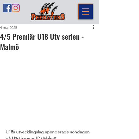
4 maj 2025
4/5 Premiär U18 Utv serien -
Malmö
U18s utvecklingslag spenderade söndagen 
på Hästhagens IP i Malmö. 