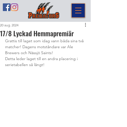
20 aug. 2024
17/8 Lyckad Hemmapremiär
Grattis till laget som idag vann båda sina två 
matcher! Dagens motståndare var Ale 
Brewers och Nässjö Saints! 
Detta leder laget till en andra placering i 
serietabellen så långt! 